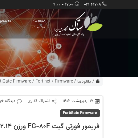
17:00 - 9:00
41708 021
صفحه
محصول
نخست
/
دانلودها
/
Firmware
/
Fortinet
/
tiGate Firmware
17 اردیبهشت 1402
اشتراک گذاری
دیدگاه خو
FortiGate Firmware
فریمور فورتی گیت FG-80F ورژن 6.2.14