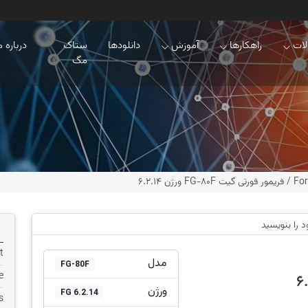
ات
راهکارها
آموزش
دانلودها
ستاک
درباره م
مگ
For
/
فریمور فورتی گیت FG-80F ورژن 6.2.14
د را بنویسید
t
مدل
FG-80F
e
ورژن
FG 6.2.14
s