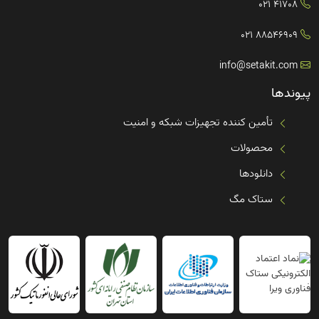
41708 021
88546909 021
info@setakit.com
پیوندها
تأمین کننده تجهیزات شبکه و امنیت
محصولات
دانلودها
ستاک مگ