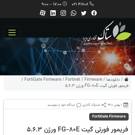
17:00 - 9:00
41708 021
/
دانلودها
/
Firmware
/
Fortinet
/
FortiGate Firmware
/
فریمور فورتی گیت FG-80E ورژن 5.6.3
1 بهمن 1401
اشتراک گذاری
دیدگاه خود را بنویسید
FortiGate Firmware
فریمور فورتی گیت FG-80E ورژن 5.6.3