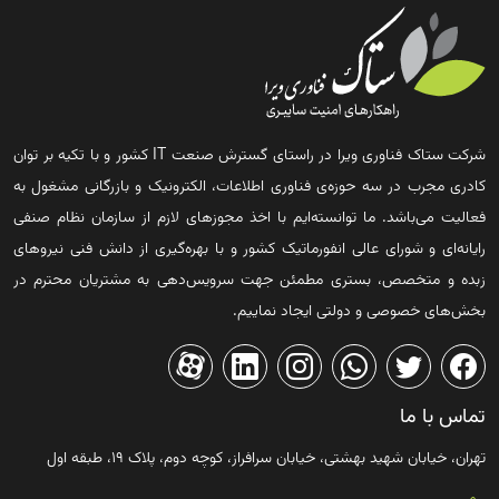
شرکت ستاک فناوری ویرا در راستای گسترش صنعت IT کشور و با تکیه بر توان
کادری مجرب در سه حوزه‌ی فناوری اطلاعات، الکترونیک و بازرگانی مشغول به
فعالیت می‌باشد. ما توانسته‌ایم با اخذ مجوزهای لازم از سازمان نظام صنفی
رایانه‌ای و شورای عالی انفورماتیک کشور و با بهره‌گیری از دانش فنی نیروهای
زبده و متخصص، بستری مطمئن جهت سرویس‌دهی به مشتریان محترم در
بخش‌های خصوصی و دولتی ایجاد نماییم.
تماس با ما
تهران، خیابان شهید بهشتی، خیابان سرافراز، کوچه دوم، پلاک ۱۹، طبقه اول