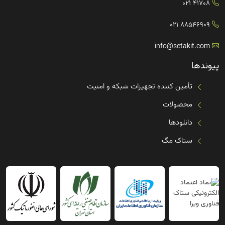
41708 021
88546909 021
info@setakit.com
پیوندها
تأمین کننده تجهیزات شبکه و امنیت
محصولات
دانلودها
ستاک مگ