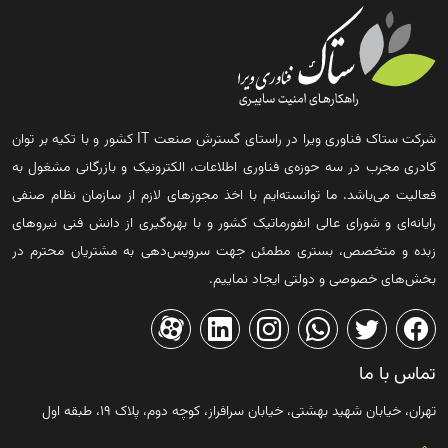
شرکت ستاک فناوری ویرا در راستای گسترش صنعت IT کشور و با تکیه بر توان
کادری مجرب در سه حوزه‌ی فناوری اطلاعات، الکترونیک و بازرگانی مشغول به
فعالیت می‌باشد. ما توانسته‌ایم با اخذ مجوزهای لازم از سازمان نظام صنفی
رایانه‌ای و شورای عالی انفورماتیک کشور و با بهره‌گیری از دانش فنی نیروهای
زبده و متخصص، بستری مطمئن جهت سرویس‌دهی به مشتریان محترم در
بخش‌های خصوصی و دولتی ایجاد نماییم.
تماس با ما
تهران، خیابان شهید بهشتی، خیابان سرافراز، کوچه دوم، پلاک ۱۹، طبقه اول