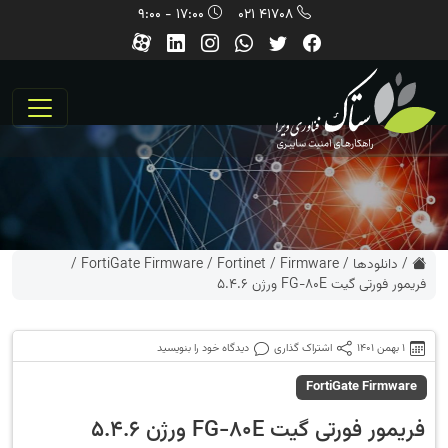
17:00 - 9:00
41708 021
/
دانلودها
/
Firmware
/
Fortinet
/
FortiGate Firmware
/
فریمور فورتی گیت FG-80E ورژن 5.4.6
1 بهمن 1401
اشتراک گذاری
دیدگاه خود را بنویسید
FortiGate Firmware
فریمور فورتی گیت FG-80E ورژن 5.4.6