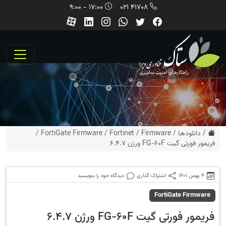
17:00 - 9:00
41708 021
/
دانلودها
/
Firmware
/
Fortinet
/
FortiGate Firmware
/
فریمور فورتی گیت FG-60F ورژن 6.4.7
4 بهمن 1401
اشتراک گذاری
دیدگاه خود را بنویسید
FortiGate Firmware
فریمور فورتی گیت FG-60F ورژن 6.4.7