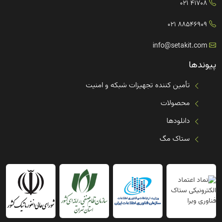
41708 021
88546909 021
info@setakit.com
پیوندها
تأمین کننده تجهیزات شبکه و امنیت
محصولات
دانلودها
ستاک مگ