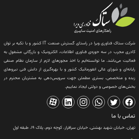
شرکت ستاک فناوری ویرا در راستای گسترش صنعت IT کشور و با تکیه بر توان
کادری مجرب در سه حوزه‌ی فناوری اطلاعات، الکترونیک و بازرگانی مشغول به
فعالیت می‌باشد. ما توانسته‌ایم با اخذ مجوزهای لازم از سازمان نظام صنفی
رایانه‌ای و شورای عالی انفورماتیک کشور و با بهره‌گیری از دانش فنی نیروهای
زبده و متخصص، بستری مطمئن جهت سرویس‌دهی به مشتریان محترم در
بخش‌های خصوصی و دولتی ایجاد نماییم.
تماس با ما
تهران، خیابان شهید بهشتی، خیابان سرافراز، کوچه دوم، پلاک ۱۹، طبقه اول