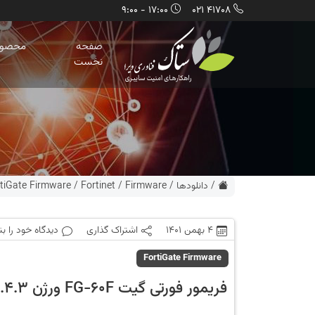
17:00 - 9:00
41708 021
صفحه
محصول
نخست
/
دانلودها
/
Firmware
/
Fortinet
/
tiGate Firmware
4 بهمن 1401
اشتراک گذاری
دیدگاه خود را ب
FortiGate Firmware
فریمور فورتی گیت FG-60F ورژن 6.4.3