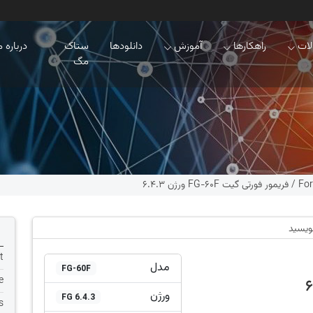
ات
راهکارها
آموزش
دانلودها
ستاک
درباره م
مگ
For
/
فریمور فورتی گیت FG-60F ورژن 6.4.3
نویسید
t
مدل
FG-60F
e
ورژن
FG 6.4.3
s