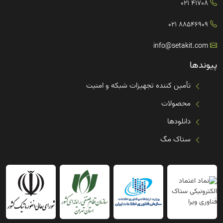
41708 021
88546909 021
info@setakit.com
پیوندها
تأمین کننده تجهیزات شبکه و امنیت
محصولات
دانلودها
ستاک مگ