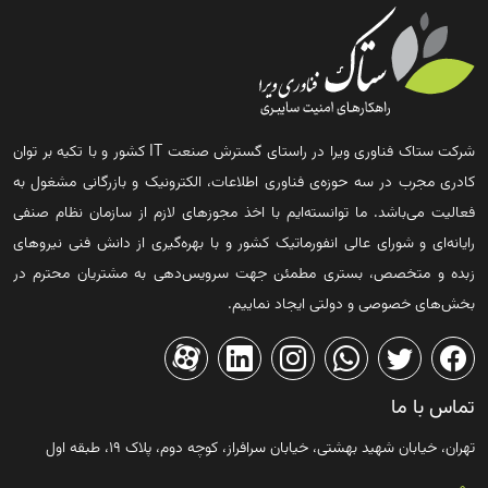
شرکت ستاک فناوری ویرا در راستای گسترش صنعت IT کشور و با تکیه بر توان
کادری مجرب در سه حوزه‌ی فناوری اطلاعات، الکترونیک و بازرگانی مشغول به
فعالیت می‌باشد. ما توانسته‌ایم با اخذ مجوزهای لازم از سازمان نظام صنفی
رایانه‌ای و شورای عالی انفورماتیک کشور و با بهره‌گیری از دانش فنی نیروهای
زبده و متخصص، بستری مطمئن جهت سرویس‌دهی به مشتریان محترم در
بخش‌های خصوصی و دولتی ایجاد نماییم.
تماس با ما
تهران، خیابان شهید بهشتی، خیابان سرافراز، کوچه دوم، پلاک ۱۹، طبقه اول