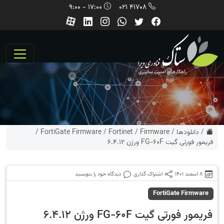
17:00 - 9:00
41708 021
/
دانلودها
/
Firmware
/
Fortinet
/
FortiGate Firmware
/
فریمور فورتی گیت FG-60F ورژن 6.4.12
8 اسفند 1401
اشتراک گذاری
دیدگاه خود را بنویسید
FortiGate Firmware
فریمور فورتی گیت FG-60F ورژن 6.4.12