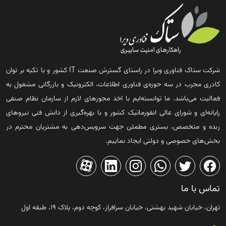
شرکت ستاک فناوری ویرا در راستای گسترش صنعت IT کشور و با تکیه بر توان
کادری مجرب در سه حوزه‌ی فناوری اطلاعات، الکترونیک و بازرگانی مشغول به
فعالیت می‌باشد. ما توانسته‌ایم با اخذ مجوزهای لازم از سازمان نظام صنفی
رایانه‌ای و شورای عالی انفورماتیک کشور و با بهره‌گیری از دانش فنی نیروهای
زبده و متخصص، بستری مطمئن جهت سرویس‌دهی به مشتریان محترم در
بخش‌های خصوصی و دولتی ایجاد نماییم.
تماس با ما
تهران، خیابان شهید بهشتی، خیابان سرافراز، کوچه دوم، پلاک ۱۹، طبقه اول