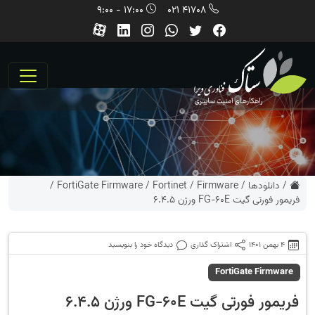
17:00 - 9:00
41708 021
/
دانلودها
/
Firmware
/
Fortinet
/
FortiGate Firmware
/
فریمور فورتی گیت FG-60E ورژن 6.4.5
4 بهمن 1401
اشتراک گذاری
دیدگاه خود را بنویسید
FortiGate Firmware
فریمور فورتی گیت FG-60E ورژن 6.4.5