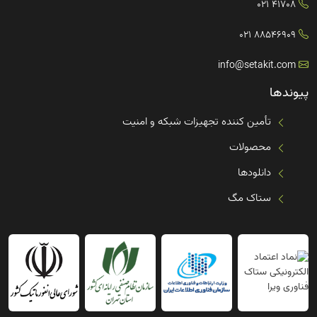
41708 021
88546909 021
info@setakit.com
پیوندها
تأمین کننده تجهیزات شبکه و امنیت
محصولات
دانلودها
ستاک مگ