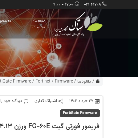
17:00 - 9:00
41708 021
صفحه
محصول
نخست
/
دانلودها
/
Firmware
/
Fortinet
/
tiGate Firmware
27 خرداد 1402
اشتراک گذاری
دیدگاه خود را
FortiGate Firmware
فریمور فورتی گیت FG-60E ورژن 6.4.13