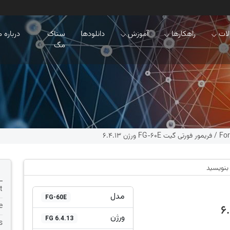
ات
راهکارها
آموزش
دانلودها
ستاک
درباره م
مگ
For
/
فریمور فورتی گیت FG-60E ورژن 6.4.13
 بنویسید
t
مدل
FG-60E
e
ورژن
FG 6.4.13
s