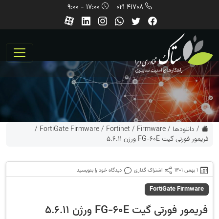
17:00 - 9:00
41708 021
/
دانلودها
/
Firmware
/
Fortinet
/
FortiGate Firmware
/
فریمور فورتی گیت FG-60E ورژن 5.6.11
1 بهمن 1401
اشتراک گذاری
دیدگاه خود را بنویسید
FortiGate Firmware
فریمور فورتی گیت FG-60E ورژن 5.6.11