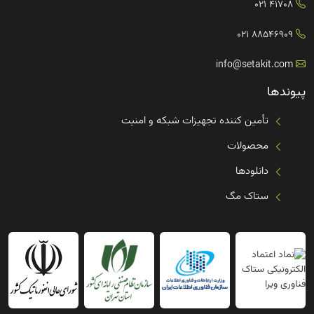
41708 021
88546909 021
info@setakit.com
پیوندها
تأمین کننده تجهیزات شبکه و امنیت
محصولات
دانلودها
ستاک مگ