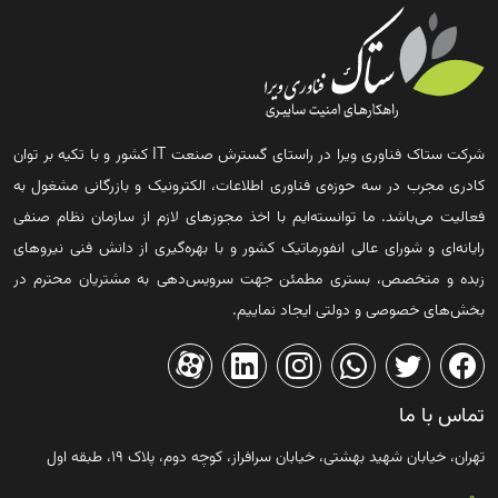
شرکت ستاک فناوری ویرا در راستای گسترش صنعت IT کشور و با تکیه بر توان
کادری مجرب در سه حوزه‌ی فناوری اطلاعات، الکترونیک و بازرگانی مشغول به
فعالیت می‌باشد. ما توانسته‌ایم با اخذ مجوزهای لازم از سازمان نظام صنفی
رایانه‌ای و شورای عالی انفورماتیک کشور و با بهره‌گیری از دانش فنی نیروهای
زبده و متخصص، بستری مطمئن جهت سرویس‌دهی به مشتریان محترم در
بخش‌های خصوصی و دولتی ایجاد نماییم.
تماس با ما
تهران، خیابان شهید بهشتی، خیابان سرافراز، کوچه دوم، پلاک ۱۹، طبقه اول