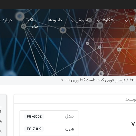
ات
راهکارها
آموزش
دانلودها
ستاک
درباره م
مگ
For
/
فریمور فورتی گیت FG-600E ورژن 7.0.9
نویسید
t
مدل
FG-600E
e
ورژن
FG 7.0.9
s