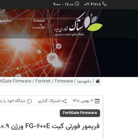
17:00 - 9:00
41708 021
صفحه
محصول
نخست
/
دانلودها
/
Firmware
/
Fortinet
/
tiGate Firmware
4 بهمن 1401
اشتراک گذاری
دیدگاه خود را ب
FortiGate Firmware
فریمور فورتی گیت FG-600E ورژن 7.0.9