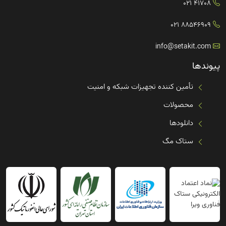
41708 021
88546909 021
info@setakit.com
پیوندها
تأمین کننده تجهیزات شبکه و امنیت
محصولات
دانلودها
ستاک مگ