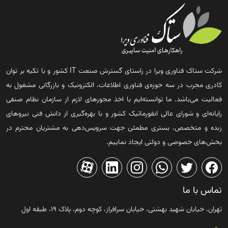
شرکت ستاک فناوری ویرا در راستای گسترش صنعت IT کشور و با تکیه بر توان
کادری مجرب در سه حوزه‌ی فناوری اطلاعات، الکترونیک و بازرگانی مشغول به
فعالیت می‌باشد. ما توانسته‌ایم با اخذ مجوزهای لازم از سازمان نظام صنفی
رایانه‌ای و شورای عالی انفورماتیک کشور و با بهره‌گیری از دانش فنی نیروهای
زبده و متخصص، بستری مطمئن جهت سرویس‌دهی به مشتریان محترم در
بخش‌های خصوصی و دولتی ایجاد نماییم.
تماس با ما
تهران، خیابان شهید بهشتی، خیابان سرافراز، کوچه دوم، پلاک ۱۹، طبقه اول