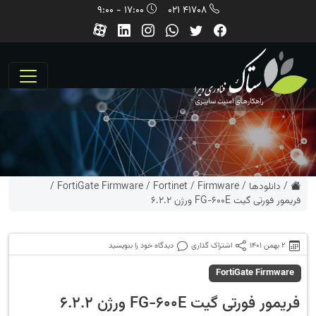
17:00 - 9:00
41708 021
/
دانلودها
/
Firmware
/
Fortinet
/
FortiGate Firmware
/
فریمور فورتی گیت FG-600E ورژن 6.2.2
2 بهمن 1401
اشتراک گذاری
دیدگاه خود را بنویسید
FortiGate Firmware
فریمور فورتی گیت FG-600E ورژن 6.2.2