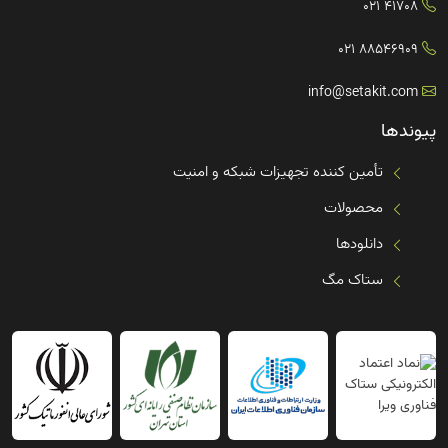
41708 021
88546909 021
info@setakit.com
پیوندها
تأمین کننده تجهیزات شبکه و امنیت
محصولات
دانلودها
ستاک مگ