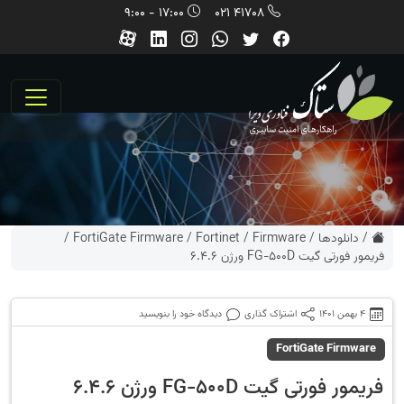
17:00 - 9:00
41708 021
/
دانلودها
/
Firmware
/
Fortinet
/
FortiGate Firmware
/
فریمور فورتی گیت FG-500D ورژن 6.4.6
4 بهمن 1401
اشتراک گذاری
دیدگاه خود را بنویسید
FortiGate Firmware
فریمور فورتی گیت FG-500D ورژن 6.4.6