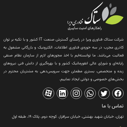
شرکت ستاک فناوری ویرا در راستای گسترش صنعت IT کشور و با تکیه بر توان
کادری مجرب در سه حوزه‌ی فناوری اطلاعات، الکترونیک و بازرگانی مشغول به
فعالیت می‌باشد. ما توانسته‌ایم با اخذ مجوزهای لازم از سازمان نظام صنفی
رایانه‌ای و شورای عالی انفورماتیک کشور و با بهره‌گیری از دانش فنی نیروهای
زبده و متخصص، بستری مطمئن جهت سرویس‌دهی به مشتریان محترم در
بخش‌های خصوصی و دولتی ایجاد نماییم.
تماس با ما
تهران، خیابان شهید بهشتی، خیابان سرافراز، کوچه دوم، پلاک ۱۹، طبقه اول