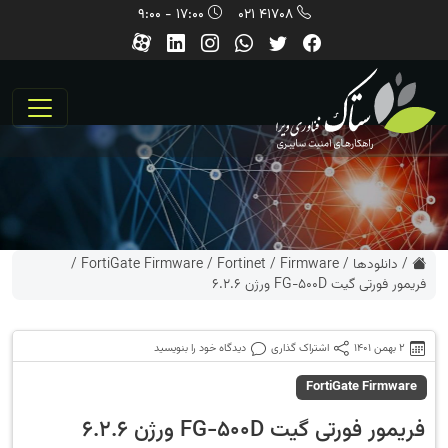
17:00 - 9:00
41708 021
/
دانلودها
/
Firmware
/
Fortinet
/
FortiGate Firmware
/
فریمور فورتی گیت FG-500D ورژن 6.2.6
2 بهمن 1401
اشتراک گذاری
دیدگاه خود را بنویسید
FortiGate Firmware
فریمور فورتی گیت FG-500D ورژن 6.2.6