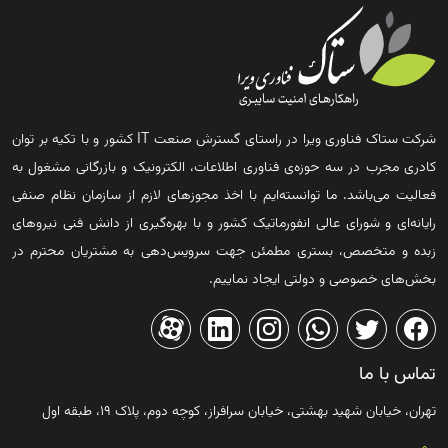
شرکت ستاک فناوری ویرا در راستای گسترش صنعت IT کشور و با تکیه بر توان
کادری مجرب در سه حوزه‌ی فناوری اطلاعات، الکترونیک و بازرگانی مشغول به
فعالیت می‌باشد. ما توانسته‌ایم با اخذ مجوزهای لازم از سازمان نظام صنفی
رایانه‌ای و شورای عالی انفورماتیک کشور و با بهره‌گیری از دانش فنی نیروهای
زبده و متخصص، بستری مطمئن جهت سرویس‌دهی به مشتریان محترم در
بخش‌های خصوصی و دولتی ایجاد نماییم.
تماس با ما
تهران، خیابان شهید بهشتی، خیابان سرافراز، کوچه دوم، پلاک ۱۹، طبقه اول