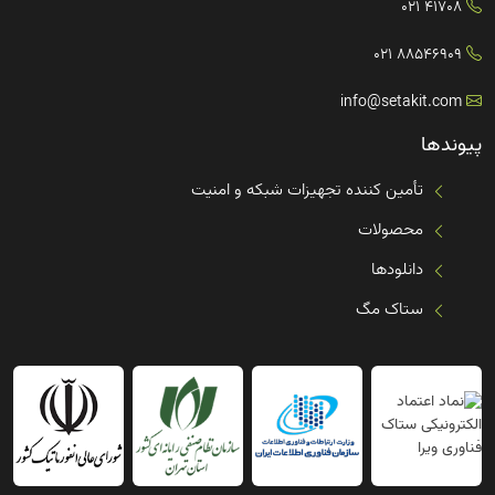
41708 021
88546909 021
info@setakit.com
پیوندها
تأمین کننده تجهیزات شبکه و امنیت
محصولات
دانلودها
ستاک مگ