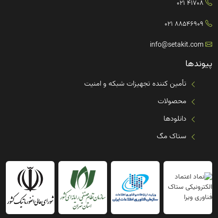
41708 021
88546909 021
info@setakit.com
پیوندها
تأمین کننده تجهیزات شبکه و امنیت
محصولات
دانلودها
ستاک مگ