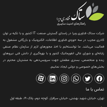
شرکت ستاک فناوری ویرا در راستای گسترش صنعت IT کشور و با تکیه بر توان
کادری مجرب در سه حوزه‌ی فناوری اطلاعات، الکترونیک و بازرگانی مشغول به
فعالیت می‌باشد. ما توانسته‌ایم با اخذ مجوزهای لازم از سازمان نظام صنفی
رایانه‌ای و شورای عالی انفورماتیک کشور و با بهره‌گیری از دانش فنی نیروهای
زبده و متخصص، بستری مطمئن جهت سرویس‌دهی به مشتریان محترم در
بخش‌های خصوصی و دولتی ایجاد نماییم.
تماس با ما
تهران، خیابان شهید بهشتی، خیابان سرافراز، کوچه دوم، پلاک ۱۹، طبقه اول