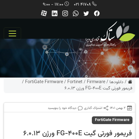
17:00 - 9:00
41708 021
/
دانلودها
/
Firmware
/
Fortinet
/
FortiGate Firmware
/
فریمور فورتی گیت FG-400E ورژن 6.0.13
2 بهمن 1401
اشتراک گذاری
دیدگاه خود را بنویسید
FortiGate Firmware
فریمور فورتی گیت FG-400E ورژن 6.0.13