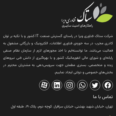
شرکت ستاک فناوری ویرا در راستای گسترش صنعت IT کشور و با تکیه بر توان
کادری مجرب در سه حوزه‌ی فناوری اطلاعات، الکترونیک و بازرگانی مشغول به
فعالیت می‌باشد. ما توانسته‌ایم با اخذ مجوزهای لازم از سازمان نظام صنفی
رایانه‌ای و شورای عالی انفورماتیک کشور و با بهره‌گیری از دانش فنی نیروهای
زبده و متخصص، بستری مطمئن جهت سرویس‌دهی به مشتریان محترم در
بخش‌های خصوصی و دولتی ایجاد نماییم.
تماس با ما
تهران، خیابان شهید بهشتی، خیابان سرافراز، کوچه دوم، پلاک ۱۹، طبقه اول