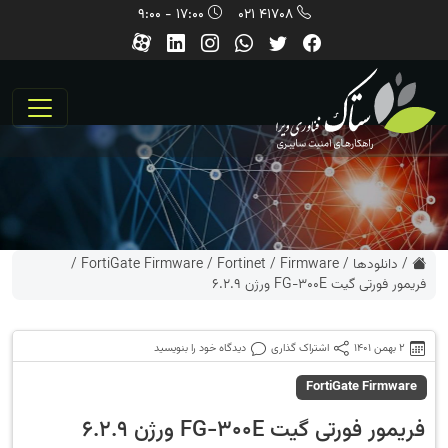
17:00 - 9:00
41708 021
/
دانلودها
/
Firmware
/
Fortinet
/
FortiGate Firmware
/
فریمور فورتی گیت FG-300E ورژن 6.2.9
2 بهمن 1401
اشتراک گذاری
دیدگاه خود را بنویسید
FortiGate Firmware
فریمور فورتی گیت FG-300E ورژن 6.2.9