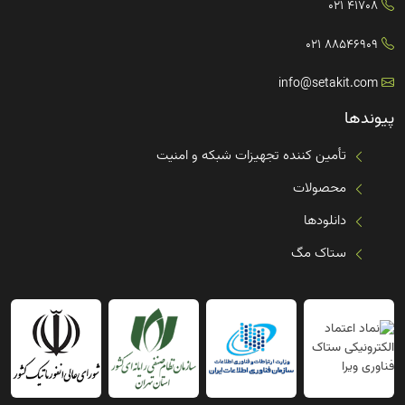
41708 021
88546909 021
info@setakit.com
پیوندها
تأمین کننده تجهیزات شبکه و امنیت
محصولات
دانلودها
ستاک مگ