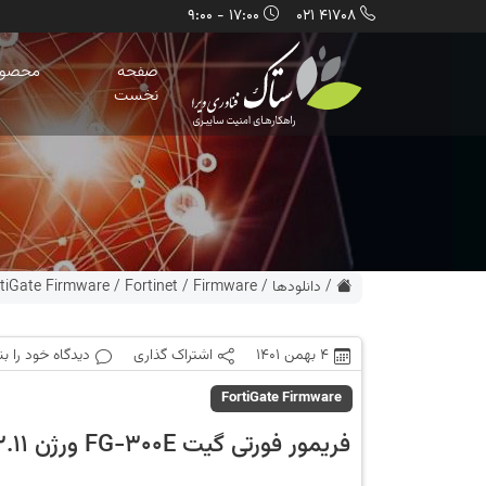
17:00 - 9:00
41708 021
صفحه
محصول
نخست
/
دانلودها
/
Firmware
/
Fortinet
/
tiGate Firmware
4 بهمن 1401
اشتراک گذاری
دیدگاه خود را ب
FortiGate Firmware
فریمور فورتی گیت FG-300E ورژن 6.2.11