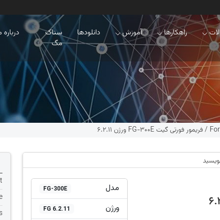
ات
راهکارها
آموزش
دانلودها
ستاک
درباره م
مگ
For
/
فریمور فورتی گیت FG-300E ورژن 6.2.11
نویسید
t
مدل
FG-300E
e
ورژن
FG 6.2.11
s