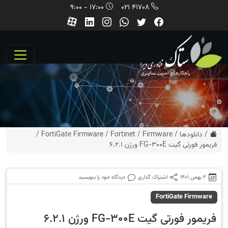
17:00 - 9:00
41708 021
/
دانلودها
/
Firmware
/
Fortinet
/
FortiGate Firmware
/
فریمور فورتی گیت FG-300E ورژن 6.2.1
2 بهمن 1401
اشتراک گذاری
دیدگاه خود را بنویسید
FortiGate Firmware
فریمور فورتی گیت FG-300E ورژن 6.2.1