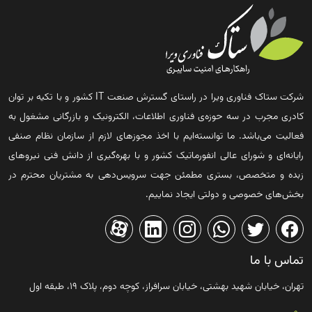
شرکت ستاک فناوری ویرا در راستای گسترش صنعت IT کشور و با تکیه بر توان
کادری مجرب در سه حوزه‌ی فناوری اطلاعات، الکترونیک و بازرگانی مشغول به
فعالیت می‌باشد. ما توانسته‌ایم با اخذ مجوزهای لازم از سازمان نظام صنفی
رایانه‌ای و شورای عالی انفورماتیک کشور و با بهره‌گیری از دانش فنی نیروهای
زبده و متخصص، بستری مطمئن جهت سرویس‌دهی به مشتریان محترم در
بخش‌های خصوصی و دولتی ایجاد نماییم.
تماس با ما
تهران، خیابان شهید بهشتی، خیابان سرافراز، کوچه دوم، پلاک ۱۹، طبقه اول