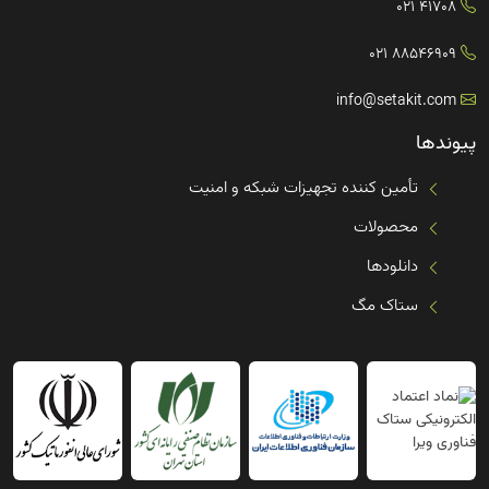
41708 021
88546909 021
info@setakit.com
پیوندها
تأمین کننده تجهیزات شبکه و امنیت
محصولات
دانلودها
ستاک مگ