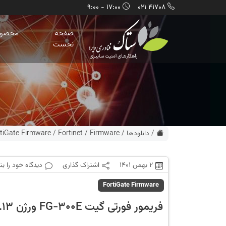
17:00 - 9:00
41708 021
صفحه
محصول
نخست
/
دانلودها
/
Firmware
/
Fortinet
/
tiGate Firmware
2 بهمن 1401
اشتراک گذاری
دیدگاه خود را ب
FortiGate Firmware
فریمور فورتی گیت FG-300E ورژن 6.0.13