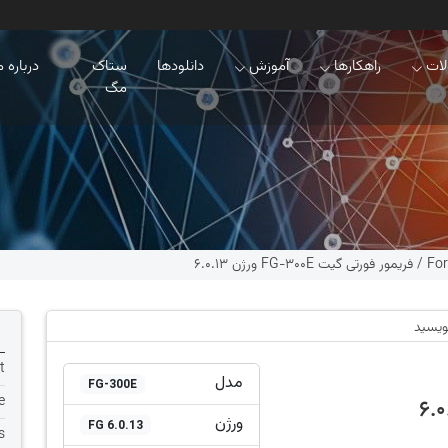
ات
راهکارها
آموزش
دانلودها
ستاک
درباره م
مگ
For
/
فریمور فورتی گیت FG-300E ورژن 6.0.13
نویسید
t
مدل
FG-300E
e
ورژن
FG 6.0.13
s