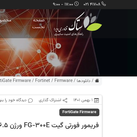
17:00 - 9:00
41708 021
صفحه
محصول
نخست
/
دانلودها
/
Firmware
/
Fortinet
/
tiGate Firmware
1 بهمن 1401
اشتراک گذاری
دیدگاه خود را بن
FortiGate Firmware
فریمور فورتی گیت FG-300E ورژن 5.6.5