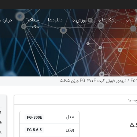
ات
راهکارها
آموزش
دانلودها
ستاک
درباره م
مگ
For
/
فریمور فورتی گیت FG-300E ورژن 5.6.5
ویسید
t
مدل
FG-300E
e
ورژن
FG 5.6.5
s