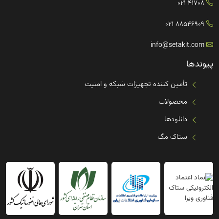
41708 021
88546909 021
info@setakit.com
پیوندها
تأمین کننده تجهیزات شبکه و امنیت
محصولات
دانلودها
ستاک مگ