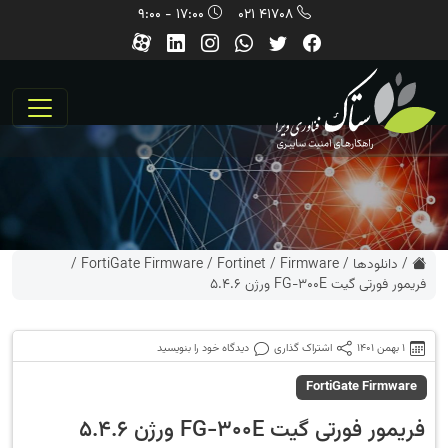
17:00 - 9:00
41708 021
/
دانلودها
/
Firmware
/
Fortinet
/
FortiGate Firmware
/
فریمور فورتی گیت FG-300E ورژن 5.4.6
1 بهمن 1401
اشتراک گذاری
دیدگاه خود را بنویسید
FortiGate Firmware
فریمور فورتی گیت FG-300E ورژن 5.4.6