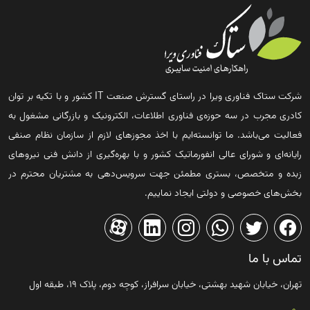
شرکت ستاک فناوری ویرا در راستای گسترش صنعت IT کشور و با تکیه بر توان
کادری مجرب در سه حوزه‌ی فناوری اطلاعات، الکترونیک و بازرگانی مشغول به
فعالیت می‌باشد. ما توانسته‌ایم با اخذ مجوزهای لازم از سازمان نظام صنفی
رایانه‌ای و شورای عالی انفورماتیک کشور و با بهره‌گیری از دانش فنی نیروهای
زبده و متخصص، بستری مطمئن جهت سرویس‌دهی به مشتریان محترم در
بخش‌های خصوصی و دولتی ایجاد نماییم.
تماس با ما
تهران، خیابان شهید بهشتی، خیابان سرافراز، کوچه دوم، پلاک ۱۹، طبقه اول