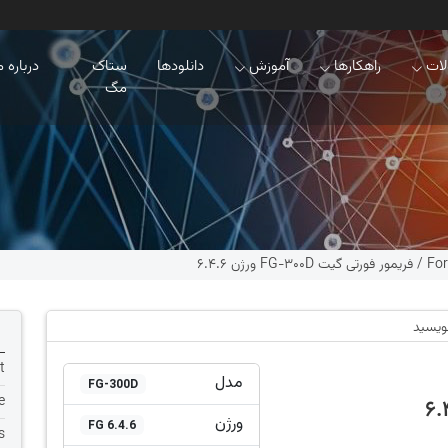
ات
راهکارها
آموزش
دانلودها
ستاک
درباره م
مگ
For
/
فریمور فورتی گیت FG-300D ورژن 6.4.6
نویسید
t
مدل
FG-300D
e
ورژن
FG 6.4.6
s