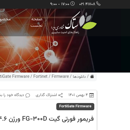
17:00 - 9:00
41708 021
صفحه
محصول
نخست
/
دانلودها
/
Firmware
/
Fortinet
/
tiGate Firmware
4 بهمن 1401
اشتراک گذاری
دیدگاه خود را ب
FortiGate Firmware
فریمور فورتی گیت FG-300D ورژن 6.4.6