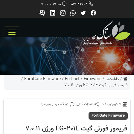
17:00 - 9:00
41708 021
/
دانلودها
/
Firmware
/
Fortinet
/
FortiGate Firmware
/
فریمور فورتی گیت FG-201E ورژن 7.0.11
21 فروردین 1402
اشتراک گذاری
دیدگاه خود را بنویسید
FortiGate Firmware
فریمور فورتی گیت FG-201E ورژن 7.0.11