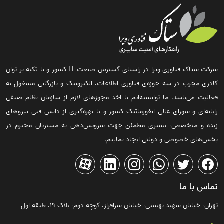
شرکت ستاک فناوری ویرا در راستای گسترش صنعت IT کشور و با تکیه بر توان
کادری مجرب در سه حوزه‌ی فناوری اطلاعات، الکترونیک و بازرگانی مشغول به
فعالیت می‌باشد. ما توانسته‌ایم با اخذ مجوزهای لازم از سازمان نظام صنفی
رایانه‌ای و شورای عالی انفورماتیک کشور و با بهره‌گیری از دانش فنی نیروهای
زبده و متخصص، بستری مطمئن جهت سرویس‌دهی به مشتریان محترم در
بخش‌های خصوصی و دولتی ایجاد نماییم.
تماس با ما
تهران، خیابان شهید بهشتی، خیابان سرافراز، کوچه دوم، پلاک ۱۹، طبقه اول