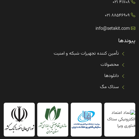
41708 021
88546909 021
info@setakit.com
پیوندها
تأمین کننده تجهیزات شبکه و امنیت
محصولات
دانلودها
ستاک مگ