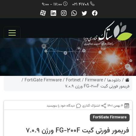
17:00 - 9:00
41708 021
/
دانلودها
/
Firmware
/
Fortinet
/
FortiGate Firmware
/
فریمور فورتی گیت FG-200F ورژن 7.0.9
4 بهمن 1401
اشتراک گذاری
دیدگاه خود را بنویسید
FortiGate Firmware
فریمور فورتی گیت FG-200F ورژن 7.0.9