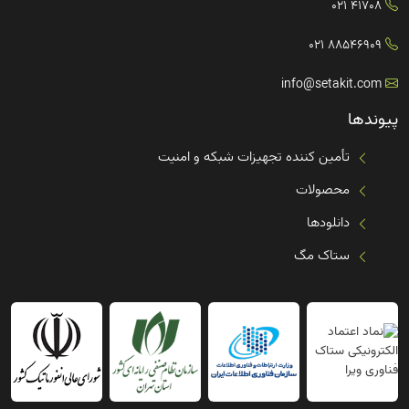
41708 021
88546909 021
info@setakit.com
پیوندها
تأمین کننده تجهیزات شبکه و امنیت
محصولات
دانلودها
ستاک مگ