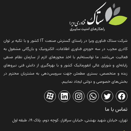
شرکت ستاک فناوری ویرا در راستای گسترش صنعت IT کشور و با تکیه بر توان
کادری مجرب در سه حوزه‌ی فناوری اطلاعات، الکترونیک و بازرگانی مشغول به
فعالیت می‌باشد. ما توانسته‌ایم با اخذ مجوزهای لازم از سازمان نظام صنفی
رایانه‌ای و شورای عالی انفورماتیک کشور و با بهره‌گیری از دانش فنی نیروهای
زبده و متخصص، بستری مطمئن جهت سرویس‌دهی به مشتریان محترم در
بخش‌های خصوصی و دولتی ایجاد نماییم.
تماس با ما
تهران، خیابان شهید بهشتی، خیابان سرافراز، کوچه دوم، پلاک ۱۹، طبقه اول