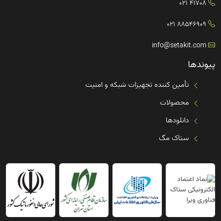
41708 021
88546909 021
info@setakit.com
پیوندها
تأمین کننده تجهیزات شبکه و امنیت
محصولات
دانلودها
ستاک مگ