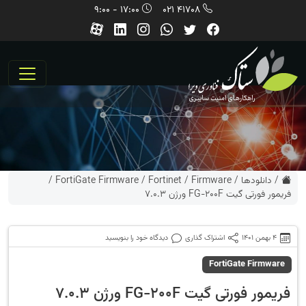
17:00 - 9:00
41708 021
/
دانلودها
/
Firmware
/
Fortinet
/
FortiGate Firmware
/
فریمور فورتی گیت FG-200F ورژن 7.0.3
4 بهمن 1401
اشتراک گذاری
دیدگاه خود را بنویسید
FortiGate Firmware
فریمور فورتی گیت FG-200F ورژن 7.0.3