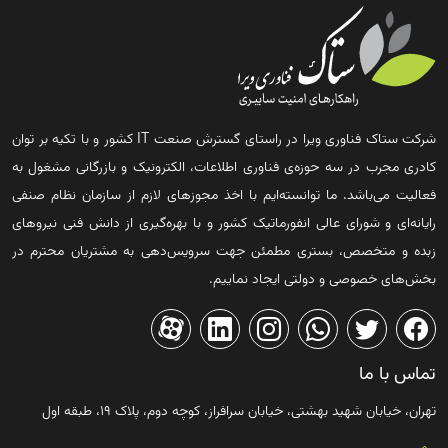
شرکت ستاک فناوری ویرا در راستای گسترش صنعت IT کشور و با تکیه بر توان
کادری مجرب در سه حوزه‌ی فناوری اطلاعات، الکترونیک و بازرگانی مشغول به
فعالیت می‌باشد. ما توانسته‌ایم با اخذ مجوزهای لازم از سازمان نظام صنفی
رایانه‌ای و شورای عالی انفورماتیک کشور و با بهره‌گیری از دانش فنی نیروهای
زبده و متخصص، بستری مطمئن جهت سرویس‌دهی به مشتریان محترم در
بخش‌های خصوصی و دولتی ایجاد نماییم.
تماس با ما
تهران، خیابان شهید بهشتی، خیابان سرافراز، کوچه دوم، پلاک ۱۹، طبقه اول