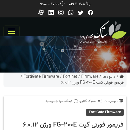
17:00 - 9:00
41708 021
/
دانلودها
/
Firmware
/
Fortinet
/
FortiGate Firmware
/
فریمور فورتی گیت FG-200E ورژن 6.0.12
1 بهمن 1401
اشتراک گذاری
دیدگاه خود را بنویسید
FortiGate Firmware
فریمور فورتی گیت FG-200E ورژن 6.0.12