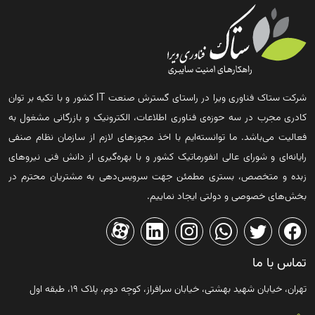
شرکت ستاک فناوری ویرا در راستای گسترش صنعت IT کشور و با تکیه بر توان
کادری مجرب در سه حوزه‌ی فناوری اطلاعات، الکترونیک و بازرگانی مشغول به
فعالیت می‌باشد. ما توانسته‌ایم با اخذ مجوزهای لازم از سازمان نظام صنفی
رایانه‌ای و شورای عالی انفورماتیک کشور و با بهره‌گیری از دانش فنی نیروهای
زبده و متخصص، بستری مطمئن جهت سرویس‌دهی به مشتریان محترم در
بخش‌های خصوصی و دولتی ایجاد نماییم.
تماس با ما
تهران، خیابان شهید بهشتی، خیابان سرافراز، کوچه دوم، پلاک ۱۹، طبقه اول