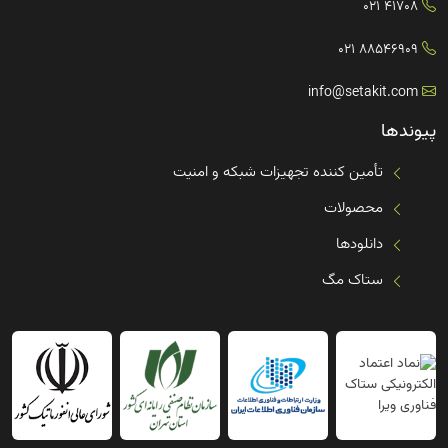
41708 021
88546909 021
info@setakit.com
پیوندها
تأمین کننده تجهیزات شبکه و امنیت
محصولات
دانلودها
ستاک مگ