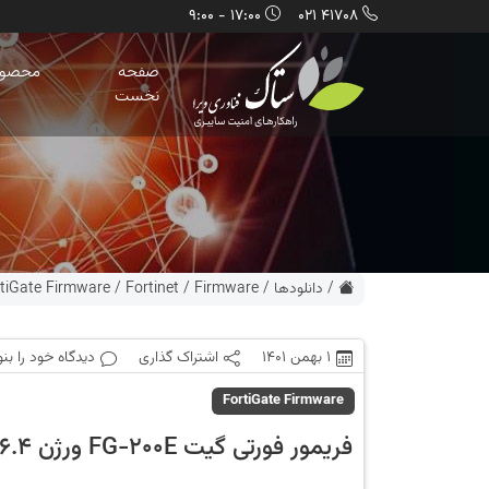
17:00 - 9:00
41708 021
صفحه
محصول
نخست
/
دانلودها
/
Firmware
/
Fortinet
/
tiGate Firmware
1 بهمن 1401
اشتراک گذاری
دیدگاه خود را بن
FortiGate Firmware
فریمور فورتی گیت FG-200E ورژن 5.6.4