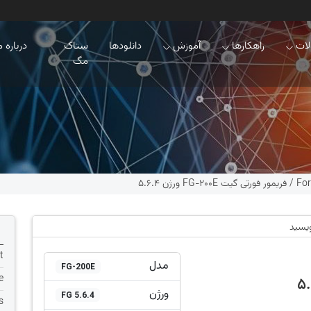
ات
راهکارها
آموزش
دانلودها
ستاک
درباره م
مگ
For
/
فریمور فورتی گیت FG-200E ورژن 5.6.4
ویسید
t
مدل
FG-200E
e
ورژن
FG 5.6.4
s