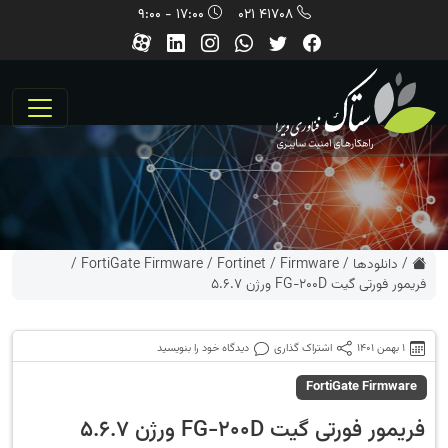
17:00 - 9:00
41708 021
/
دانلودها
/
Firmware
/
Fortinet
/
FortiGate Firmware
/
فریمور فورتی گیت FG-200D ورژن 5.6.7
1 بهمن 1401
اشتراک گذاری
دیدگاه خود را بنویسید
FortiGate Firmware
فریمور فورتی گیت FG-200D ورژن 5.6.7