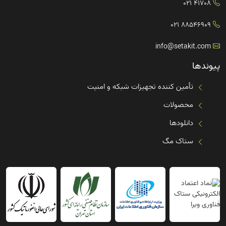
41708 021
88546909 021
info@setakit.com
پیوندها
تأمین کننده تجهیزات شبکه و امنیت
محصولات
دانلودها
ستاک مگ