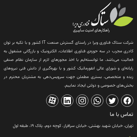
شرکت ستاک فناوری ویرا در راستای گسترش صنعت IT کشور و با تکیه بر توان
کادری مجرب در سه حوزه‌ی فناوری اطلاعات، الکترونیک و بازرگانی مشغول به
فعالیت می‌باشد. ما توانسته‌ایم با اخذ مجوزهای لازم از سازمان نظام صنفی
رایانه‌ای و شورای عالی انفورماتیک کشور و با بهره‌گیری از دانش فنی نیروهای
زبده و متخصص، بستری مطمئن جهت سرویس‌دهی به مشتریان محترم در
بخش‌های خصوصی و دولتی ایجاد نماییم.
تماس با ما
تهران، خیابان شهید بهشتی، خیابان سرافراز، کوچه دوم، پلاک ۱۹، طبقه اول