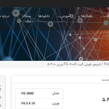
ات
راهکارها
آموزش
دانلودها
ستاک
درباره م
مگ
For
/
فریمور فورتی گیت FG-200D ورژن 5.4.10
ویسید
t
مدل
FG-200D
e
ورژن
FG 5.4.10
s