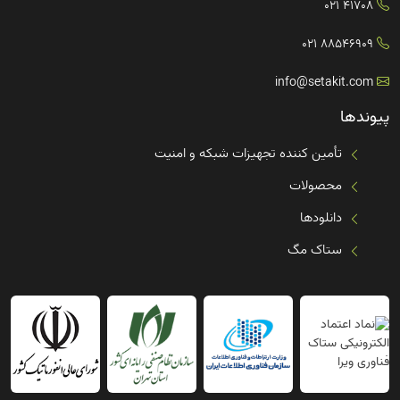
41708 021
88546909 021
info@setakit.com
پیوندها
تأمین کننده تجهیزات شبکه و امنیت
محصولات
دانلودها
ستاک مگ