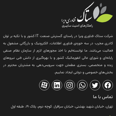
شرکت ستاک فناوری ویرا در راستای گسترش صنعت IT کشور و با تکیه بر توان
کادری مجرب در سه حوزه‌ی فناوری اطلاعات، الکترونیک و بازرگانی مشغول به
فعالیت می‌باشد. ما توانسته‌ایم با اخذ مجوزهای لازم از سازمان نظام صنفی
رایانه‌ای و شورای عالی انفورماتیک کشور و با بهره‌گیری از دانش فنی نیروهای
زبده و متخصص، بستری مطمئن جهت سرویس‌دهی به مشتریان محترم در
بخش‌های خصوصی و دولتی ایجاد نماییم.
تماس با ما
تهران، خیابان شهید بهشتی، خیابان سرافراز، کوچه دوم، پلاک ۱۹، طبقه اول