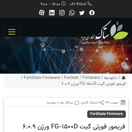
17:00 - 9:00
41708 021
/
دانلودها
/
Firmware
/
Fortinet
/
FortiGate Firmware
/
فریمور فورتی گیت FG-1500D ورژن 6.0.9
1 بهمن 1401
اشتراک گذاری
دیدگاه خود را بنویسید
FortiGate Firmware
فریمور فورتی گیت FG-1500D ورژن 6.0.9