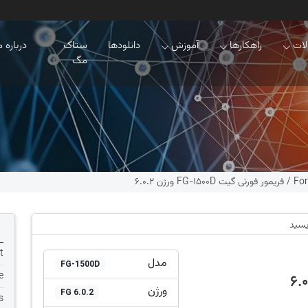
ات
راهکارها
آموزش
دانلودها
ستاک
درباره م
مگ
For
/
فریمور فورتی گیت FG-1500D ورژن 6.0.2
یسید
t
مدل
FG-1500D
e
ورژن
FG 6.0.2
s