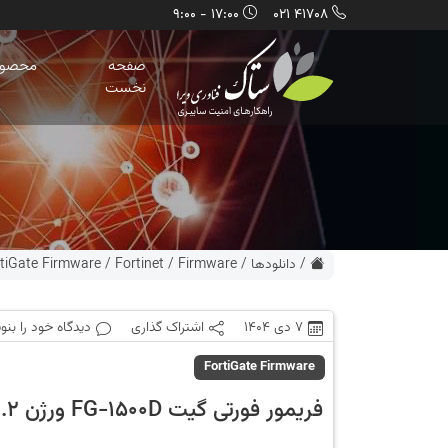
17:00 - 9:00
41708 021
صفحه
محصول
نخست
/
دانلودها
/
Firmware
/
Fortinet
/
tiGate Firmware
7 دی 1404
اشتراک گذاری
دیدگاه خود را بنو
FortiGate Firmware
فریمور فورتی گیت FG-1500D ورژن 6.0.2