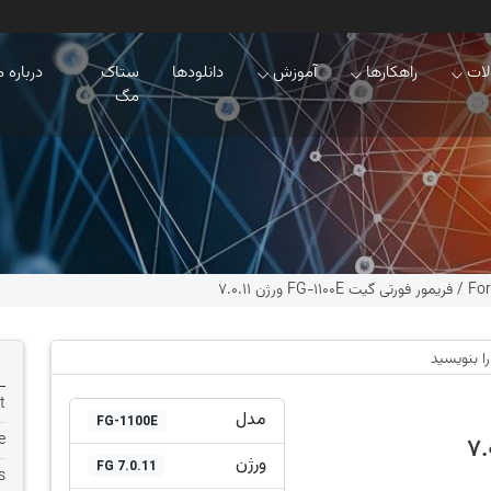
ات
راهکارها
آموزش
دانلودها
ستاک
درباره م
مگ
For
/
فریمور فورتی گیت FG-1100E ورژن 7.0.11
ا بنویسید
t
مدل
FG-1100E
e
ورژن
FG 7.0.11
s