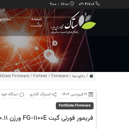
17:00 - 9:00
41708 021
صفحه
محصول
نخست
/
دانلودها
/
Firmware
/
Fortinet
/
tiGate Firmware
21 فروردین 1402
اشتراک گذاری
دیدگاه خود ر
FortiGate Firmware
فریمور فورتی گیت FG-1100E ورژن 7.0.11