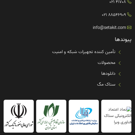
41708 021
88546909 021
info@setakit.com
پیوندها
تأمین کننده تجهیزات شبکه و امنیت
محصولات
دانلودها
ستاک مگ