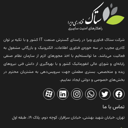
شرکت ستاک فناوری ویرا در راستای گسترش صنعت IT کشور و با تکیه بر توان
کادری مجرب در سه حوزه‌ی فناوری اطلاعات، الکترونیک و بازرگانی مشغول به
فعالیت می‌باشد. ما توانسته‌ایم با اخذ مجوزهای لازم از سازمان نظام صنفی
رایانه‌ای و شورای عالی انفورماتیک کشور و با بهره‌گیری از دانش فنی نیروهای
زبده و متخصص، بستری مطمئن جهت سرویس‌دهی به مشتریان محترم در
بخش‌های خصوصی و دولتی ایجاد نماییم.
تماس با ما
تهران، خیابان شهید بهشتی، خیابان سرافراز، کوچه دوم، پلاک ۱۹، طبقه اول