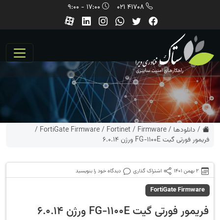
17:00 - 9:00
41708 021
/
دانلودها
/
Firmware
/
Fortinet
/
FortiGate Firmware
/
فریمور فورتی گیت FG-1100E ورژن 6.0.14
2 بهمن 1401
اشتراک گذاری
دیدگاه خود را بنویسید
FortiGate Firmware
فریمور فورتی گیت FG-1100E ورژن 6.0.14