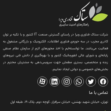
شرکت ستاک فناوری ویرا در راستای گسترش صنعت IT کشور و با تکیه بر توان
کادری مجرب در سه حوزه‌ی فناوری اطلاعات، الکترونیک و بازرگانی مشغول به
فعالیت می‌باشد. ما توانسته‌ایم با اخذ مجوزهای لازم از سازمان نظام صنفی
رایانه‌ای و شورای عالی انفورماتیک کشور و با بهره‌گیری از دانش فنی نیروهای
زبده و متخصص، بستری مطمئن جهت سرویس‌دهی به مشتریان محترم در
بخش‌های خصوصی و دولتی ایجاد نماییم.
تماس با ما
تهران، خیابان شهید بهشتی، خیابان سرافراز، کوچه دوم، پلاک ۱۹، طبقه اول