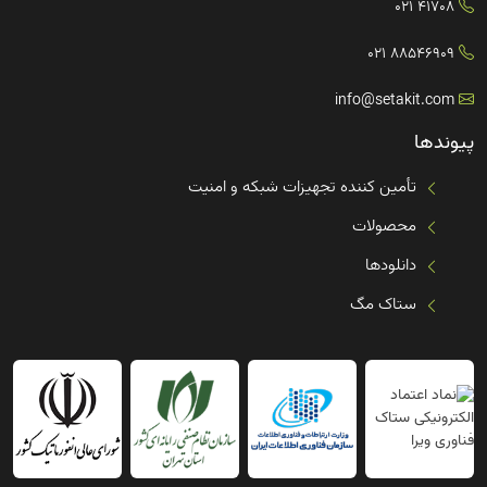
41708 021
88546909 021
info@setakit.com
پیوندها
تأمین کننده تجهیزات شبکه و امنیت
محصولات
دانلودها
ستاک مگ