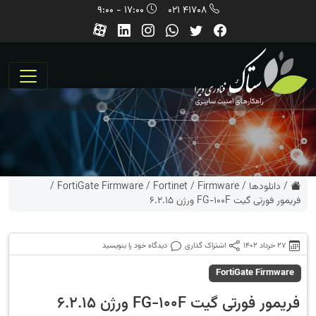
17:00 - 9:00
41708 021
/
دانلودها
/
Firmware
/
Fortinet
/
FortiGate Firmware
/
فریمور فورتی گیت FG-100F ورژن 6.2.15
27 خرداد 1402
اشتراک گذاری
دیدگاه خود را بنویسید
FortiGate Firmware
فریمور فورتی گیت FG-100F ورژن 6.2.15