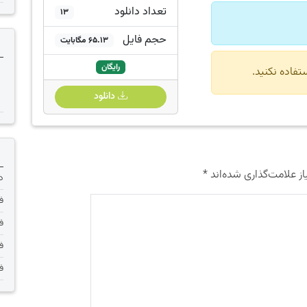
تعداد دانلود
13
حجم فایل
65.13 مگابایت
رایگان
دانلود
ز علامت‌گذاری شده‌اند
*
دانلود 
فر
فر
فر
فر