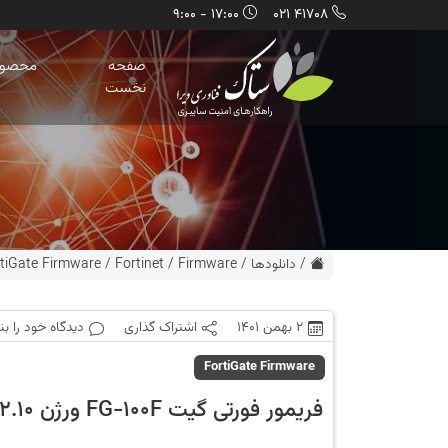
17:00 - 9:00
41708 021
صفحه
محصول
نخست
/
دانلودها
/
Firmware
/
Fortinet
/
tiGate Firmware
2 بهمن 1401
اشتراک گذاری
دیدگاه خود را ب
FortiGate Firmware
فریمور فورتی گیت FG-100F ورژن 6.2.10