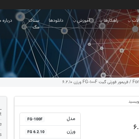
ات
راهکارها
آموزش
دانلودها
ستاک
درباره م
مگ
For
/
فریمور فورتی گیت FG-100F ورژن 6.2.10
نویسید
t
مدل
FG-100F
e
ورژن
FG 6.2.10
s