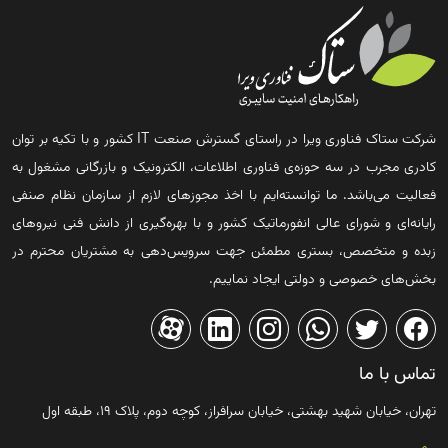
شرکت ستاک فناوری ویرا در راستای گسترش صنعت IT کشور و با تکیه بر توان
کادری مجرب در سه حوزه‌ی فناوری اطلاعات، الکترونیک و بازرگانی مشغول به
فعالیت می‌باشد. ما توانسته‌ایم با اخذ مجوزهای لازم از سازمان نظام صنفی
رایانه‌ای و شورای عالی انفورماتیک کشور و با بهره‌گیری از دانش فنی نیروهای
زبده و متخصص، بستری مطمئن جهت سرویس‌دهی به مشتریان محترم در
بخش‌های خصوصی و دولتی ایجاد نماییم.
تماس با ما
تهران، خیابان شهید بهشتی، خیابان سرافراز، کوچه دوم، پلاک ۱۹، طبقه اول