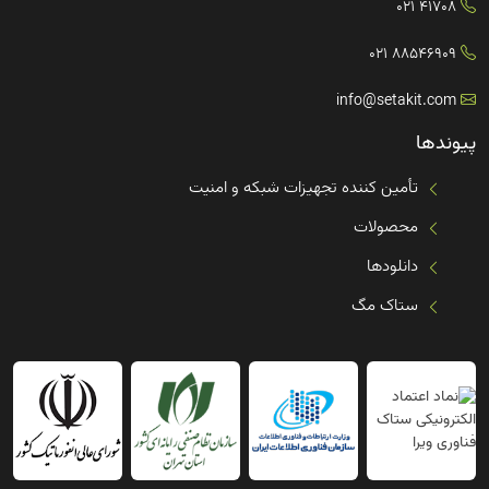
41708 021
88546909 021
info@setakit.com
پیوندها
تأمین کننده تجهیزات شبکه و امنیت
محصولات
دانلودها
ستاک مگ