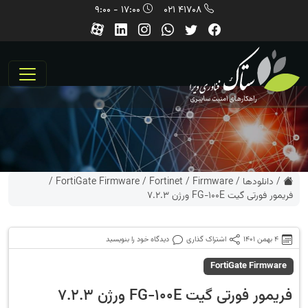
17:00 - 9:00
41708 021
/
دانلودها
/
Firmware
/
Fortinet
/
FortiGate Firmware
/
فریمور فورتی گیت FG-100E ورژن 7.2.3
4 بهمن 1401
اشتراک گذاری
دیدگاه خود را بنویسید
FortiGate Firmware
فریمور فورتی گیت FG-100E ورژن 7.2.3