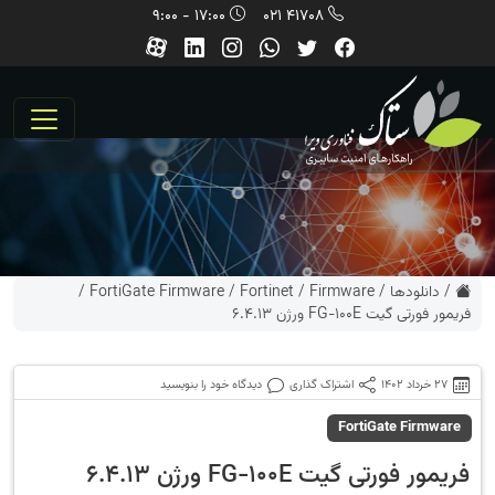
17:00 - 9:00
41708 021
/
دانلودها
/
Firmware
/
Fortinet
/
FortiGate Firmware
/
فریمور فورتی گیت FG-100E ورژن 6.4.13
27 خرداد 1402
اشتراک گذاری
دیدگاه خود را بنویسید
FortiGate Firmware
فریمور فورتی گیت FG-100E ورژن 6.4.13