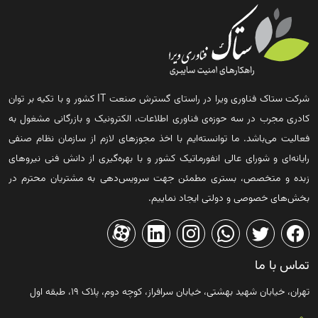
شرکت ستاک فناوری ویرا در راستای گسترش صنعت IT کشور و با تکیه بر توان
کادری مجرب در سه حوزه‌ی فناوری اطلاعات، الکترونیک و بازرگانی مشغول به
فعالیت می‌باشد. ما توانسته‌ایم با اخذ مجوزهای لازم از سازمان نظام صنفی
رایانه‌ای و شورای عالی انفورماتیک کشور و با بهره‌گیری از دانش فنی نیروهای
زبده و متخصص، بستری مطمئن جهت سرویس‌دهی به مشتریان محترم در
بخش‌های خصوصی و دولتی ایجاد نماییم.
تماس با ما
تهران، خیابان شهید بهشتی، خیابان سرافراز، کوچه دوم، پلاک ۱۹، طبقه اول