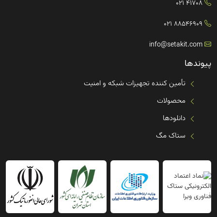
41708 021
88546909 021
info@setakit.com
پیوندها
تأمین کننده تجهیزات شبکه و امنیت
محصولات
دانلودها
ستاک مگ