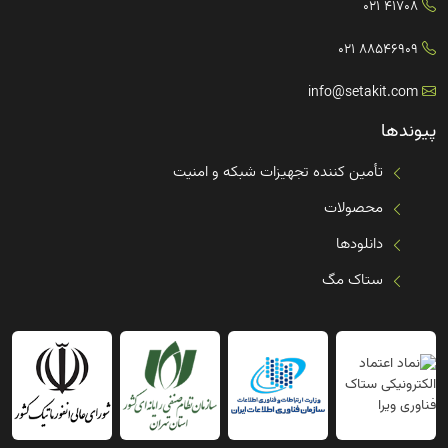
41708 021
88546909 021
info@setakit.com
پیوندها
تأمین کننده تجهیزات شبکه و امنیت
محصولات
دانلودها
ستاک مگ