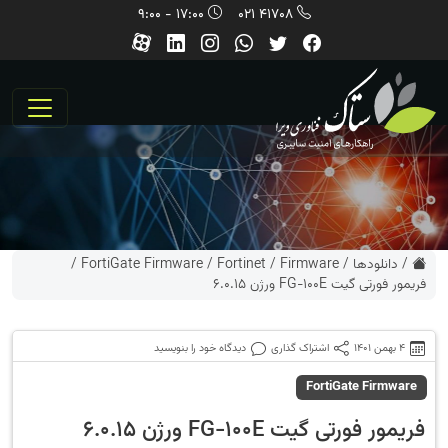
17:00 - 9:00
41708 021
/
دانلودها
/
Firmware
/
Fortinet
/
FortiGate Firmware
/
فریمور فورتی گیت FG-100E ورژن 6.0.15
4 بهمن 1401
اشتراک گذاری
دیدگاه خود را بنویسید
FortiGate Firmware
فریمور فورتی گیت FG-100E ورژن 6.0.15