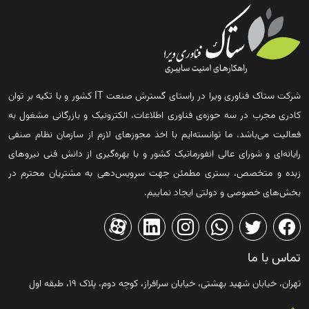
شرکت ستاک فناوری ویرا در راستای گسترش صنعت IT کشور و با تکیه بر توان
کادری مجرب در سه حوزه‌ی فناوری اطلاعات، الکترونیک و بازرگانی مشغول به
فعالیت می‌باشد. ما توانسته‌ایم با اخذ مجوزهای لازم از سازمان نظام صنفی
رایانه‌ای و شورای عالی انفورماتیک کشور و با بهره‌گیری از دانش فنی نیروهای
زبده و متخصص، بستری مطمئن جهت سرویس‌دهی به مشتریان محترم در
بخش‌های خصوصی و دولتی ایجاد نماییم.
تماس با ما
تهران، خیابان شهید بهشتی، خیابان سرافراز، کوچه دوم، پلاک ۱۹، طبقه اول