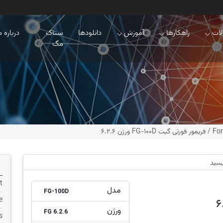
ات
راهکارها
آموزش
دانلودها
ستاک
درباره م
مگ
For
/
فریمور فورتی گیت FG-100D ورژن 6.2.6
یسید
t
مدل
FG-100D
e
ورژن
FG 6.2.6
s