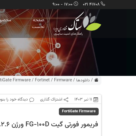
17:00 - 9:00
41708 021
صفحه
محصول
نخست
/
دانلودها
/
Firmware
/
Fortinet
/
tiGate Firmware
11 تیر 1403
اشتراک گذاری
دیدگاه خود را بنو
FortiGate Firmware
فریمور فورتی گیت FG-100D ورژن 6.2.6