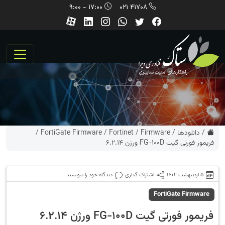
17:00 - 9:00
41708 021
/
دانلودها
/
Firmware
/
Fortinet
/
FortiGate Firmware
/
فریمور فورتی گیت FG-100D ورژن 6.2.14
5 اردیبهشت 1402
اشتراک گذاری
دیدگاه خود را بنویسید
FortiGate Firmware
فریمور فورتی گیت FG-100D ورژن 6.2.14