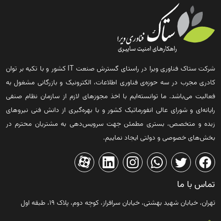
شرکت ستاک فناوری ویرا در راستای گسترش صنعت IT کشور و با تکیه بر توان
کادری مجرب در سه حوزه‌ی فناوری اطلاعات، الکترونیک و بازرگانی مشغول به
فعالیت می‌باشد. ما توانسته‌ایم با اخذ مجوزهای لازم از سازمان نظام صنفی
رایانه‌ای و شورای عالی انفورماتیک کشور و با بهره‌گیری از دانش فنی نیروهای
زبده و متخصص، بستری مطمئن جهت سرویس‌دهی به مشتریان محترم در
بخش‌های خصوصی و دولتی ایجاد نماییم.
تماس با ما
تهران، خیابان شهید بهشتی، خیابان سرافراز، کوچه دوم، پلاک ۱۹، طبقه اول