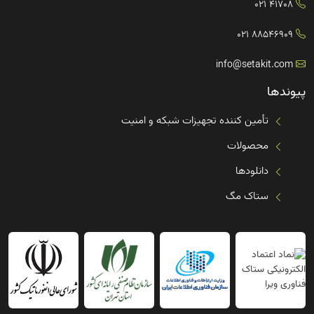
41708 021
88546909 021
info@setakit.com
پیوندها
تأمین کننده تجهیزات شبکه و امنیت
محصولات
دانلودها
ستاک مگ