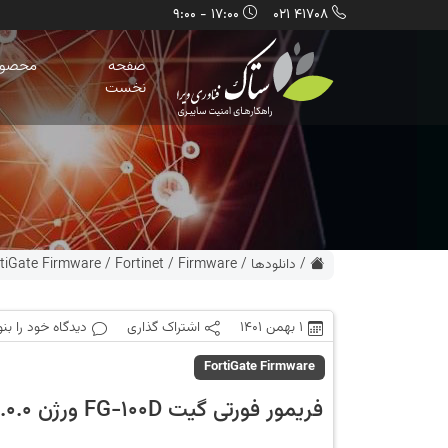
17:00 - 9:00
41708 021
صفحه
محصول
نخست
/
دانلودها
/
Firmware
/
Fortinet
/
tiGate Firmware
1 بهمن 1401
اشتراک گذاری
دیدگاه خود را بن
FortiGate Firmware
فریمور فورتی گیت FG-100D ورژن 6.0.0