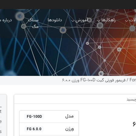
ات
راهکارها
آموزش
دانلودها
ستاک
درباره م
مگ
For
/
فریمور فورتی گیت FG-100D ورژن 6.0.0
ویسید
t
مدل
FG-100D
e
ورژن
FG 6.0.0
s