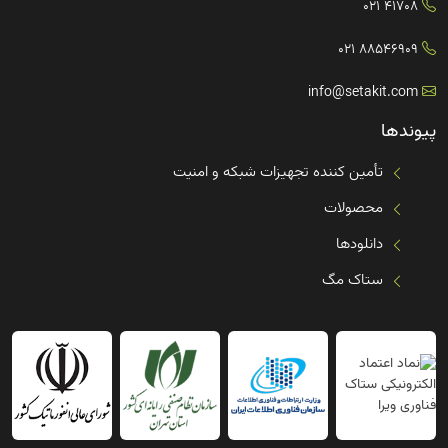
41708 021
88546909 021
info@setakit.com
پیوندها
تأمین کننده تجهیزات شبکه و امنیت
محصولات
دانلودها
ستاک مگ