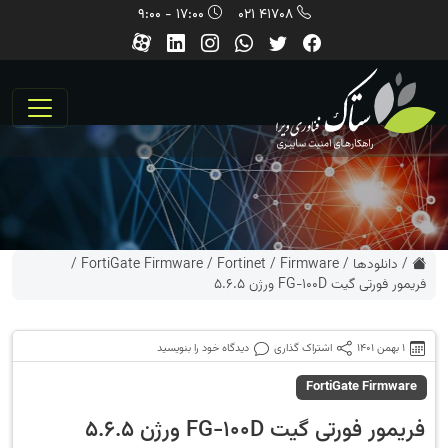
17:00 - 9:00
41708 021
/
دانلودها
/
Firmware
/
Fortinet
/
FortiGate Firmware
/
فریمور فورتی گیت FG-100D ورژن 5.6.5
1 بهمن 1401
اشتراک گذاری
دیدگاه خود را بنویسید
FortiGate Firmware
فریمور فورتی گیت FG-100D ورژن 5.6.5