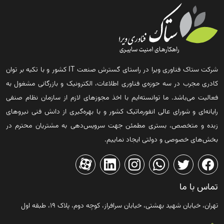
شرکت ستاک فناوری ویرا در راستای گسترش صنعت IT کشور و با تکیه بر توان
کادری مجرب در سه حوزه‌ی فناوری اطلاعات، الکترونیک و بازرگانی مشغول به
فعالیت می‌باشد. ما توانسته‌ایم با اخذ مجوزهای لازم از سازمان نظام صنفی
رایانه‌ای و شورای عالی انفورماتیک کشور و با بهره‌گیری از دانش فنی نیروهای
زبده و متخصص، بستری مطمئن جهت سرویس‌دهی به مشتریان محترم در
بخش‌های خصوصی و دولتی ایجاد نماییم.
تماس با ما
تهران، خیابان شهید بهشتی، خیابان سرافراز، کوچه دوم، پلاک ۱۹، طبقه اول