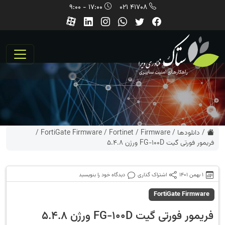
17:00 - 9:00
41708 021
/
دانلودها
/
Firmware
/
Fortinet
/
FortiGate Firmware
/
فریمور فورتی گیت FG-100D ورژن 5.4.8
1 بهمن 1401
اشتراک گذاری
دیدگاه خود را بنویسید
FortiGate Firmware
فریمور فورتی گیت FG-100D ورژن 5.4.8