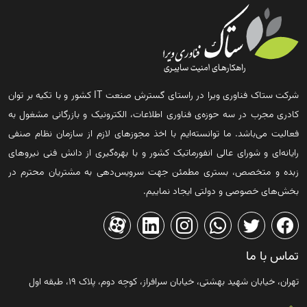
شرکت ستاک فناوری ویرا در راستای گسترش صنعت IT کشور و با تکیه بر توان
کادری مجرب در سه حوزه‌ی فناوری اطلاعات، الکترونیک و بازرگانی مشغول به
فعالیت می‌باشد. ما توانسته‌ایم با اخذ مجوزهای لازم از سازمان نظام صنفی
رایانه‌ای و شورای عالی انفورماتیک کشور و با بهره‌گیری از دانش فنی نیروهای
زبده و متخصص، بستری مطمئن جهت سرویس‌دهی به مشتریان محترم در
بخش‌های خصوصی و دولتی ایجاد نماییم.
تماس با ما
تهران، خیابان شهید بهشتی، خیابان سرافراز، کوچه دوم، پلاک ۱۹، طبقه اول