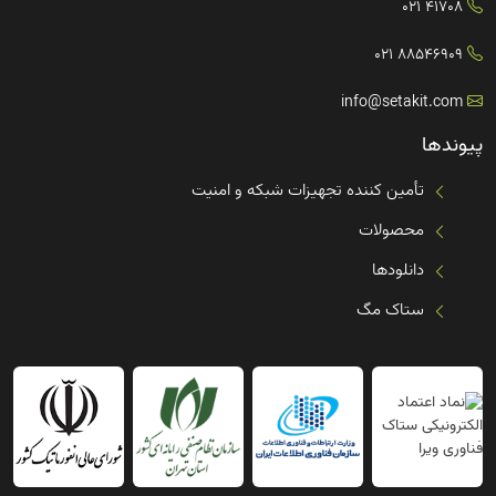
41708 021
88546909 021
info@setakit.com
پیوندها
تأمین کننده تجهیزات شبکه و امنیت
محصولات
دانلودها
ستاک مگ