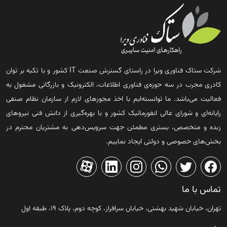
شرکت ستاک فناوری ویرا در راستای گسترش صنعت IT کشور و با تکیه بر توان
کادری مجرب در سه حوزه‌ی فناوری اطلاعات، الکترونیک و بازرگانی مشغول به
فعالیت می‌باشد. ما توانسته‌ایم با اخذ مجوزهای لازم از سازمان نظام صنفی
رایانه‌ای و شورای عالی انفورماتیک کشور و با بهره‌گیری از دانش فنی نیروهای
زبده و متخصص، بستری مطمئن جهت سرویس‌دهی به مشتریان محترم در
بخش‌های خصوصی و دولتی ایجاد نماییم.
تماس با ما
تهران، خیابان شهید بهشتی، خیابان سرافراز، کوچه دوم، پلاک ۱۹، طبقه اول