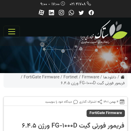
17:00 - 9:00
41708 021
/
دانلودها
/
Firmware
/
Fortinet
/
FortiGate Firmware
/
فریمور فورتی گیت FG-1000D ورژن 6.4.5
4 بهمن 1401
اشتراک گذاری
دیدگاه خود را بنویسید
FortiGate Firmware
فریمور فورتی گیت FG-1000D ورژن 6.4.5