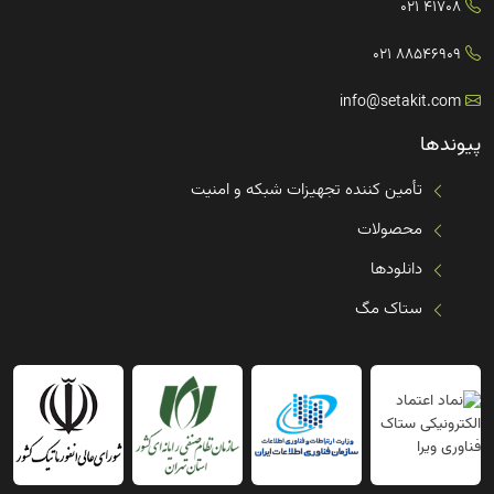
41708 021
88546909 021
info@setakit.com
پیوندها
تأمین کننده تجهیزات شبکه و امنیت
محصولات
دانلودها
ستاک مگ