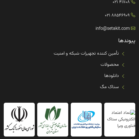
41708 021
88546909 021
info@setakit.com
پیوندها
تأمین کننده تجهیزات شبکه و امنیت
محصولات
دانلودها
ستاک مگ