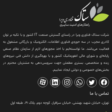
شرکت ستاک فناوری ویرا در راستای گسترش صنعت IT کشور و با تکیه بر توان
کادری مجرب در سه حوزه‌ی فناوری اطلاعات، الکترونیک و بازرگانی مشغول به
فعالیت می‌باشد. ما توانسته‌ایم با اخذ مجوزهای لازم از سازمان نظام صنفی
رایانه‌ای و شورای عالی انفورماتیک کشور و با بهره‌گیری از دانش فنی نیروهای
زبده و متخصص، بستری مطمئن جهت سرویس‌دهی به مشتریان محترم در
بخش‌های خصوصی و دولتی ایجاد نماییم.
تماس با ما
تهران، خیابان شهید بهشتی، خیابان سرافراز، کوچه دوم، پلاک ۱۹، طبقه اول