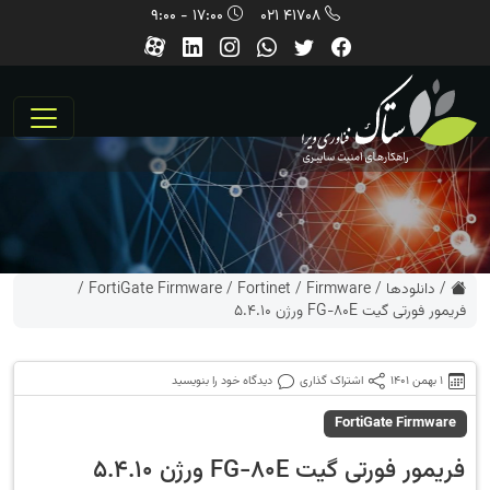
17:00 - 9:00
41708 021
/
دانلودها
/
Firmware
/
Fortinet
/
FortiGate Firmware
/
فریمور فورتی گیت FG-80E ورژن 5.4.10
1 بهمن 1401
اشتراک گذاری
دیدگاه خود را بنویسید
FortiGate Firmware
فریمور فورتی گیت FG-80E ورژن 5.4.10