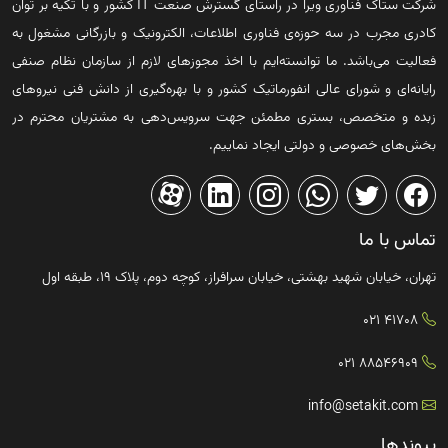
شرکت ستاک فناوری ویرا در راستای گسترش صنعت IT کشور و با تکیه بر توان
کادری مجرب در سه حوزه‌ی فناوری اطلاعات، الکترونیک و بازرگانی مشغول به
فعالیت می‌باشد. ما توانسته‌ایم با اخذ مجوزهای لازم از سازمان نظام صنفی
رایانه‌ای و شورای عالی انفورماتیک کشور و با بهره‌گیری از دانش فنی نیروهای
زبده و متخصص، بستری مطمئن جهت سرویس‌دهی به مشتریان محترم در
بخش‌های خصوصی و دولتی ایجاد نماییم.
تماس با ما
تهران، خیابان شهید بهشتی، خیابان سرافراز، کوچه دوم، پلاک ۱۹، طبقه اول
41708 021
88546909 021
info@setakit.com
پیوندها