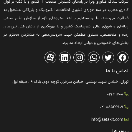
شرکت ستاک فناوری ویرا در راستای گسترش صنعت IT کشور و با تکیه بر توان
کادری مجرب در سه حوزه‌ی فناوری اطلاعات، الکترونیک و بازرگانی مشغول به
فعالیت می‌باشد. ما توانسته‌ایم با اخذ مجوزهای لازم از سازمان نظام صنفی
رایانه‌ای و شورای عالی انفورماتیک کشور و با بهره‌گیری از دانش فنی نیروهای
زبده و متخصص، بستری مطمئن جهت سرویس‌دهی به مشتریان محترم در
بخش‌های خصوصی و دولتی ایجاد نماییم.
تماس با ما
تهران، خیابان شهید بهشتی، خیابان سرافراز، کوچه دوم، پلاک ۱۹، طبقه اول
41708 021
88546909 021
info@setakit.com
پیوندها