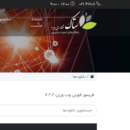
17:00 - 9:00
41708 021
صفحه
محصول
نخست
/
دانلودها
فریمور فورتی وب ورژن 7.2.2