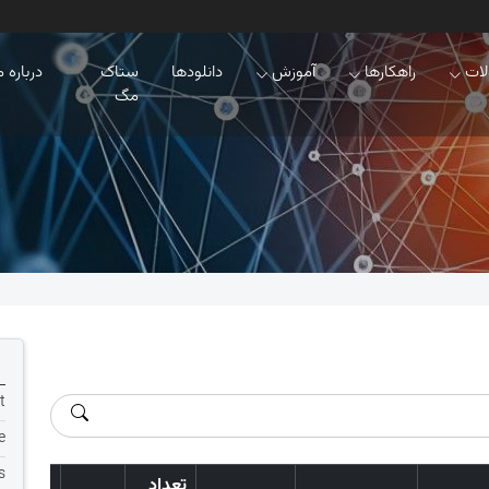
ات
راهکارها
آموزش
دانلودها
ستاک
درباره م
مگ
t
e
s
تعداد