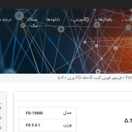
ات
راهکارها
آموزش
دانلودها
ستاک
درباره م
مگ
For
/
فریمور فورتی گیت FG-1500D ورژن 5.4.1
t
مدل
FG-1500D
e
ورژن
FG 5.4.1
s