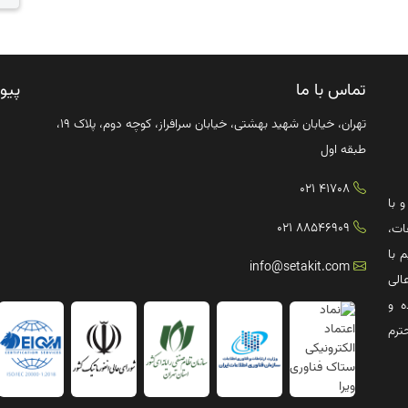
تماس با ما
پیو
تهران، خیابان شهید بهشتی، خیابان سرافراز، کوچه دوم، پلاک ۱۹،
طبقه اول
41708 021
ترش صنعت IT کشور و با
88546909 021
ات،
 با
info@setakit.com
الی
ه و
ترم